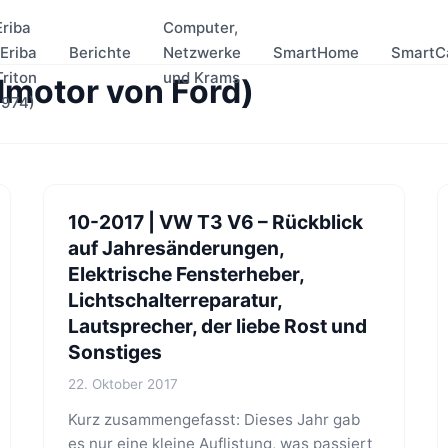
Eriba
Computer,
(Eriba
Berichte
Netzwerke
SmartHome
SmartC
Triton
und Krams
dmotor von Ford)
1974)
10-2017 | VW T3 V6 – Rückblick
auf Jahresänderungen,
Elektrische Fensterheber,
Lichtschalterreparatur,
Lautsprecher, der liebe Rost und
Sonstiges
22. Oktober 2017
Kurz zusammengefasst: Dieses Jahr gab
es nur eine kleine Auflistung, was passiert