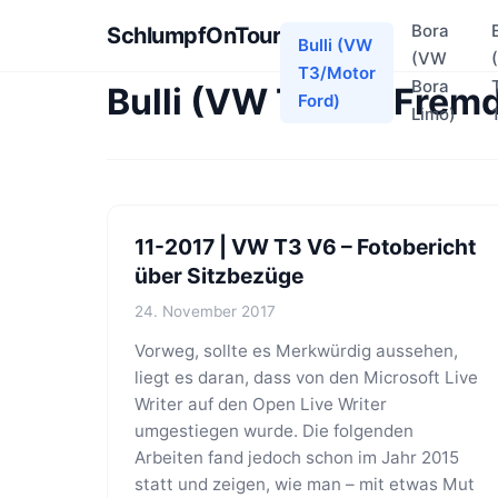
Bora
SchlumpfOnTour
Bulli (VW
(VW
T3/Motor
Bora
Bulli (VW T3 mit Frem
Ford)
Limo)
11-2017 | VW T3 V6 – Fotobericht
über Sitzbezüge
24. November 2017
Vorweg, sollte es Merkwürdig aussehen,
liegt es daran, dass von den Microsoft Live
Writer auf den Open Live Writer
umgestiegen wurde. Die folgenden
Arbeiten fand jedoch schon im Jahr 2015
statt und zeigen, wie man – mit etwas Mut