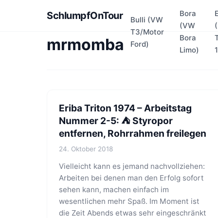
Bora
SchlumpfOnTour
Bulli (VW
(VW
T3/Motor
Bora
mrmomba
Ford)
Limo)
Eriba Triton 1974 – Arbeitstag
Nummer 2-5: ⛺ Styropor
entfernen, Rohrrahmen freilegen
24. Oktober 2018
Vielleicht kann es jemand nachvollziehen:
Arbeiten bei denen man den Erfolg sofort
sehen kann, machen einfach im
wesentlichen mehr Spaß. Im Moment ist
die Zeit Abends etwas sehr eingeschränkt